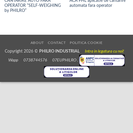
CANTARIRE AUTO FARA
ACA PHL aplicatie de cantarire
OPERATOR “SELF-WEIGHING
automata fara operator
by PHILRO”
ABOUT
CONTACT
POLITICA COOKIE
Copyright 2026 ©
PHILRO INDUSTRIAL
Intra in legatura cu noi!
Wapp 0738744576 07EUPHILRO .