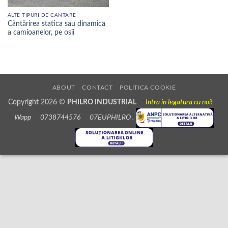
ALTE TIPURI DE CANTARE
Cântărirea statica sau dinamica
a camioanelor, pe osii
ABOUT
CONTACT
POLITICA COOKIE
Copyright 2026 ©
PHILRO INDUSTRIAL
Intra in legatura cu noi!
Wapp 0738744576 07EUPHILRO .