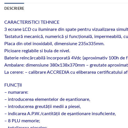
DESCRIERE
CARACTERISTICI TEHNICE
3 ecrane LCD cu iluminare din spate pentru vizualizarea simultan
Tastatură mecanică, numerică și funcțională, impermeabilă, cu
Placa din otel inoxidabil, dimensiune 235x335mm.
Picioare reglabile si bula de nivel.
Baterie reîncărcabilă încorporată 4Vdc (aproximativ 100h de f
Ambalare: dimensiune 380x138x370mm – greutate aproximati
La cerere:
– calibrare ACCREDIA cu eliberarea certificatului af
FUNCȚII
– numarare:
– introducerea elementelor de eșantionare,
– introducerea greutății medii a piesei,
– indicarea A.P.W./cantității de eșantionare insuficiente,
– 8 PLU memorie;