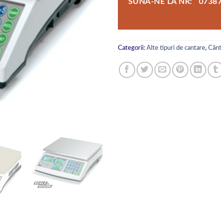
SUNĂ-NE LA NR: 0738
Categorii:
Alte tipuri de cantare
,
Cânt