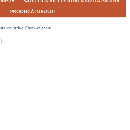
744576 SAU CLICK AICI PENTRU A VIZITA PAGINA
PRODUCĂTORULUI
are industriale
,
Checkweighere