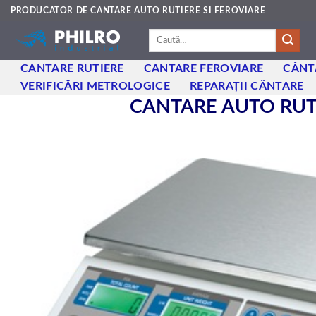
Skip
PRODUCATOR DE CANTARE AUTO RUTIERE SI FEROVIARE
to
Caută
content
după:
CANTARE RUTIERE
CANTARE FEROVIARE
CÂNT
VERIFICĂRI METROLOGICE
REPARAȚII CÂNTARE
CANTARE AUTO RUTI