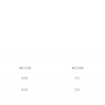
NCL15K
NCL30K
0,05
0,1
0,25
0,5