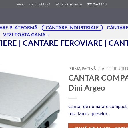
Wapp 0738 744576 office [at] philro.ro 0212691140
ARE PLATFORMĂ
CÂNTARE INDUSTRIALE
CÂNTARE
VEZI TOATA GAMA
ERE | CANTARE FEROVIARE | CA
PRIMA PAGINĂ
/
ALTE TIPURI 
CANTAR COMPA
Dini Argeo
Cantar de numarare compact si 
totalizare a pieselor.