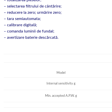
– totalizarea pieselor;
– selectarea filtrului de cântărire;
– reducere la zero;
urmărire zero;
– tara semiautomata;
– calibrare digitală;
– comanda luminii de fundal;
– avertizare baterie descărcată.
Model
Internal sensitivity g
Min. accepted A.P.W. g