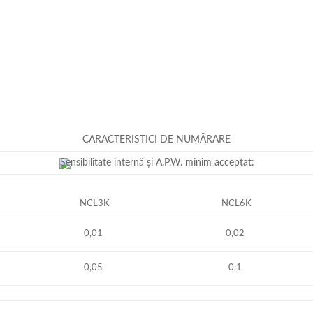
CARACTERISTICI DE NUMĂRARE
Sensibilitate internă și A.P.W. minim acceptat:
NCL3K
NCL6K
0,01
0,02
0,05
0,1