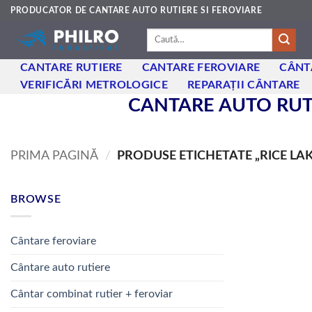
Skip
PRODUCATOR DE CANTARE AUTO RUTIERE SI FEROVIARE
to
Caută
content
după:
CANTARE RUTIERE
CANTARE FEROVIARE
CÂNT
VERIFICĂRI METROLOGICE
REPARAȚII CÂNTARE
CANTARE AUTO RUTI
PRIMA PAGINĂ
/
PRODUSE ETICHETATE „RICE LA
BROWSE
Cântare feroviare
Cântare auto rutiere
Cântar combinat rutier + feroviar