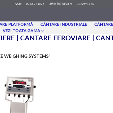
Wapp 0738 744576 office [at] philro.ro 0212691140
ARE PLATFORMĂ
CÂNTARE INDUSTRIALE
CÂNTARE
VEZI TOATA GAMA
ERE | CANTARE FEROVIARE | CA
KE WEIGHING SYSTEMS”