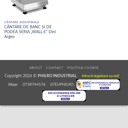
CÂNTARE INDUSTRIALE
CÂNTARE DE BANC ȘI DE
PODEA SERIA „WALL-E” Dini
Argeo
ABOUT
CONTACT
POLITICA COOKIE
Copyright 2026 ©
PHILRO INDUSTRIAL
Intra in legatura cu noi!
Wapp 0738744576 07EUPHILRO .