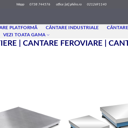
Wapp 0738 744576 office [at] philro.ro 0212691140
ARE PLATFORMĂ
CÂNTARE INDUSTRIALE
CÂNTARE
VEZI TOATA GAMA
ERE | CANTARE FEROVIARE | CA