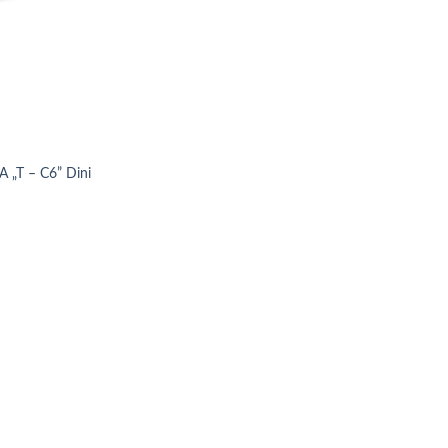
„T – C6” Dini