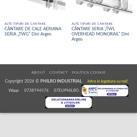
ALTE TIPURI DE CANTARE
ALTE TIPURI DE CANTARE
CÂNTARE DE CALE AERIANA
CÂNTARE SERIA „TWL
SERIA „TWG” Dini Argeo
OVERHEAD MONORAIL” Dini
Argeo
ABOUT
CONTACT
POLITICA COOKIE
Copyright 2026 ©
PHILRO INDUSTRIAL
Intra in legatura cu noi!
Wapp 0738744576 07EUPHILRO .